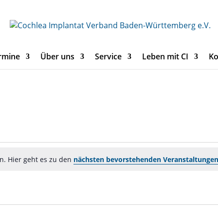
rmine
Über uns
Service
Leben mit CI
Ko
n. Hier geht es zu den
nächsten bevorstehenden Veranstaltunge