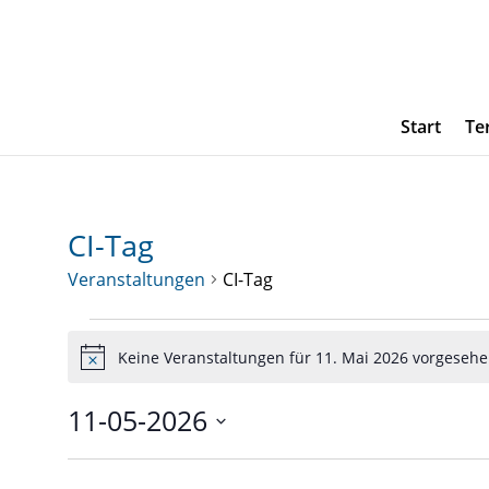
Start
Te
CI-Tag
Veranstaltungen
CI-Tag
Veranstaltungen
Keine Veranstaltungen für 11. Mai 2026 vorgesehe
für
Hinweis
11.
11-05-2026
Mai
Datum
2026
wählen.