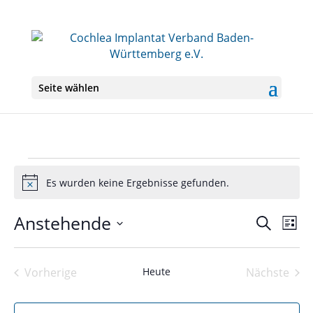
Seite wählen
Veranstaltungen
Es wurden keine Ergebnisse gefunden.
Hinweis
Anstehende
Veranst
Ver
Suche
Liste
Ans
Suche
Datum
Nav
und
wählen.
Ansichte
Vorherige
Heute
Nächste
Veranstaltungen
Veranst
Navigati