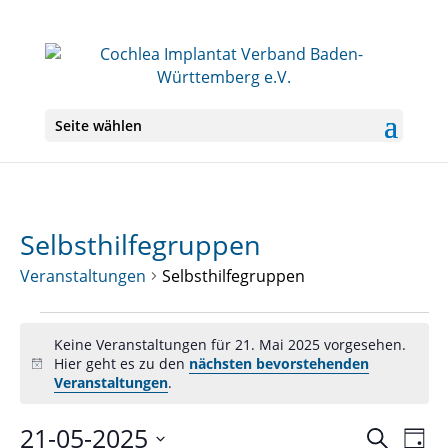
Seite wählen
Selbsthilfegruppen
Veranstaltungen
Selbsthilfegruppen
Veranstaltungen
für
Keine Veranstaltungen für 21. Mai 2025 vorgesehen.
Hier geht es zu den
nächsten bevorstehenden
21.
Hinweis
Veranstaltungen
.
Mai
2025
21-05-2025
Veranst
Ver
Suche