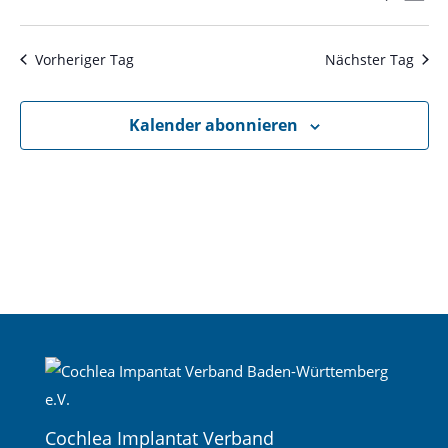
Tag
Ans
Suche
Datum
Nav
und
wählen.
Ansichte
Vorheriger Tag
Nächster Tag
Navigati
Kalender abonnieren
Cochlea Implantat Verband