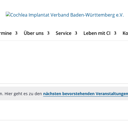
rmine
Über uns
Service
Leben mit CI
Ko
n. Hier geht es zu den
nächsten bevorstehenden Veranstaltunge