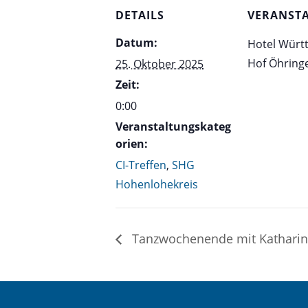
DETAILS
VERANST
Datum:
Hotel Würt
Hof Öhring
25. Oktober 2025
Zeit:
0:00
Veranstaltungskateg
orien:
CI-Treffen
,
SHG
Hohenlohekreis
Tanzwochenende mit Kathari