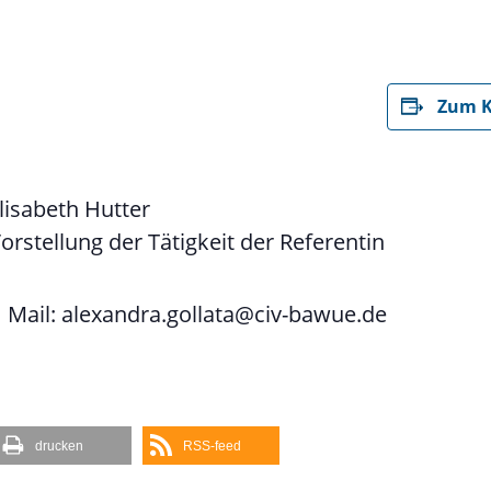
Zum K
Elisabeth Hutter
stellung der Tätigkeit der Referentin
 Mail: alexandra.gollata@civ-bawue.de
drucken
RSS-feed