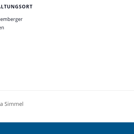
ALTUNGSORT
temberger
en
na Simmel