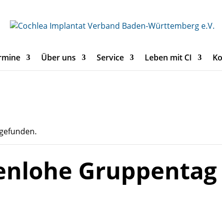
rmine
Über uns
Service
Leben mit CI
Ko
tgefunden.
enlohe Gruppentag