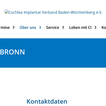
rmine
Über uns
Service
Leben mit CI
Ko
ILBRONN
Kontaktdaten