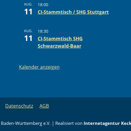
AUG.
18:00
11
CI-Stammtisch / SHG Stuttgart
AUG.
18:30
11
CI-Stammtisch SHG
Schwarzwald-Baar
Kalender anzeigen
Datenschutz
AGB
 Baden-Württemberg e.V. | Realisiert von
Internetagentur Kec