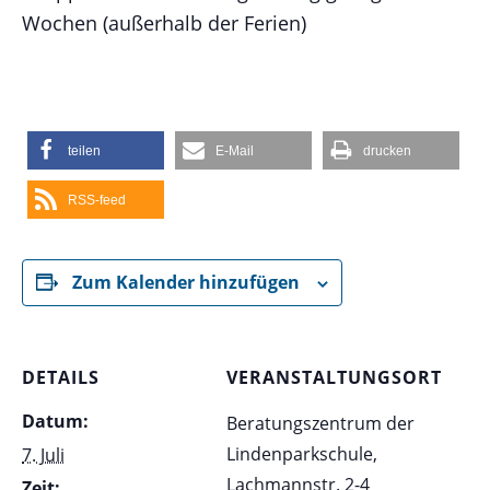
Wochen (außerhalb der Ferien)
teilen
E-Mail
drucken
RSS-feed
Zum Kalender hinzufügen
DETAILS
VERANSTALTUNGSORT
Datum:
Beratungszentrum der
Lindenparkschule,
7. Juli
Lachmannstr. 2-4
Zeit: