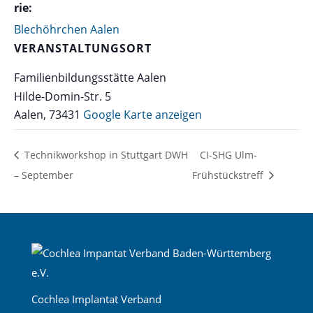
rie:
Blechöhrchen Aalen
VERANSTALTUNGSORT
Familienbildungsstätte Aalen
Hilde-Domin-Str. 5
Aalen
,
73431
Google Karte anzeigen
Technikworkshop in Stuttgart DWH
CI-SHG Ulm-
– September
Frühstückstreff
Cochlea Implantat Verband