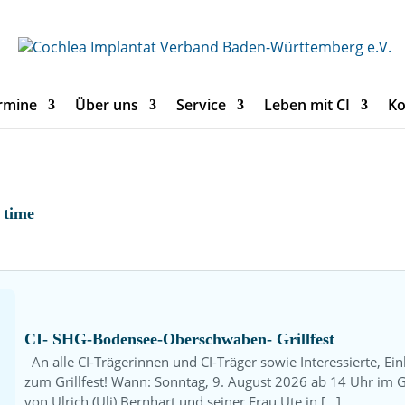
rmine
Über uns
Service
Leben mit CI
Ko
 time
CI- SHG-Bodensee-Oberschwaben- Grillfest
An alle CI-Trägerinnen und CI-Träger sowie Interessierte, Ei
zum Grillfest! Wann: Sonntag, 9. August 2026 ab 14 Uhr im 
von Ulrich (Uli) Bernhart und seiner Frau Ute in […]