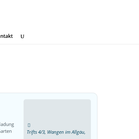
ntakt
nladung
Garten
Trifts 4/3, Wangen im Allgäu,