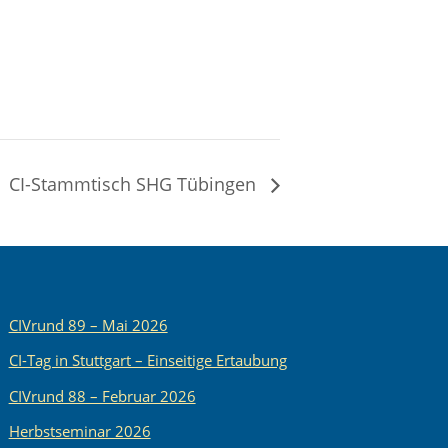
CI-Stammtisch SHG Tübingen
CIVrund 89 – Mai 2026
CI-Tag in Stuttgart – Einseitige Ertaubung
CIVrund 88 – Februar 2026
Herbstseminar 2026