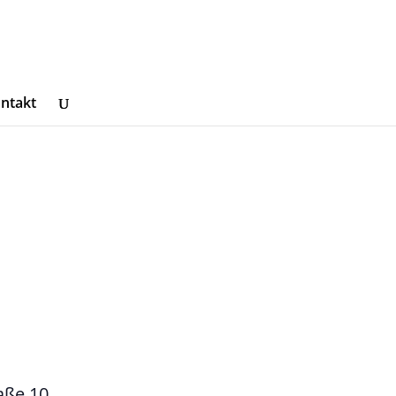
ntakt
aße 10