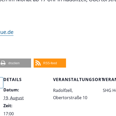
ue.de
drucken
RSS-feed
DETAILS
VERANSTALTUNGSORT
VERA
Datum:
Radolfzell,
SHG H
Obertorstraße 10
19. August
Zeit:
17:00