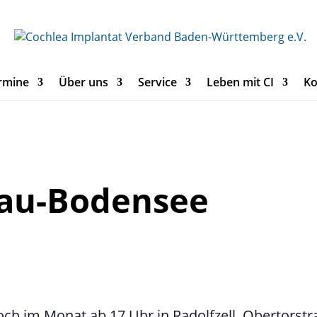
rmine
Über uns
Service
Leben mit CI
Ko
gau-Bodensee
och im Monat ab 17 Uhr in Radolfzell, Obertorstr