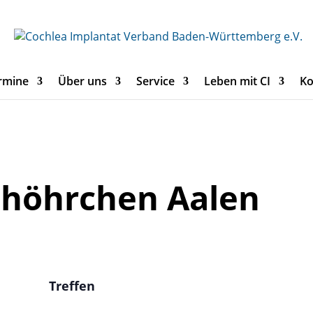
rmine
Über uns
Service
Leben mit CI
Ko
chöhrchen Aalen
Treffen