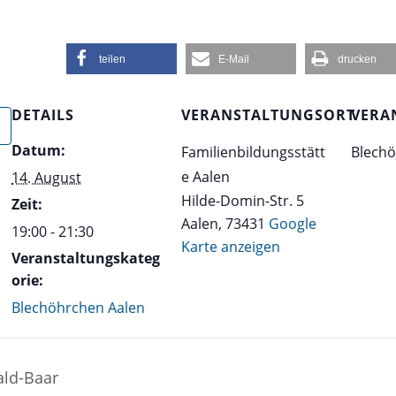
teilen
E-Mail
drucken
DETAILS
VERANSTALTUNGSORT
VERA
Datum:
Familienbildungsstätt
Blechö
e Aalen
14. August
Hilde-Domin-Str. 5
Zeit:
Aalen
,
73431
Google
19:00 - 21:30
Karte anzeigen
Veranstaltungskateg
orie:
Blechöhrchen Aalen
ld-Baar