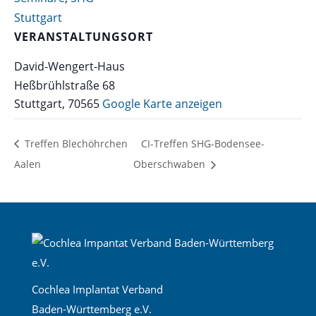
Stuttgart
VERANSTALTUNGSORT
David-Wengert-Haus
Heßbrühlstraße 68
Stuttgart
,
70565
Google Karte anzeigen
Treffen Blechöhrchen
CI-Treffen SHG-Bodensee-
Aalen
Oberschwaben
Cochlea Implantat Verband
Baden-Württemberg e.V.