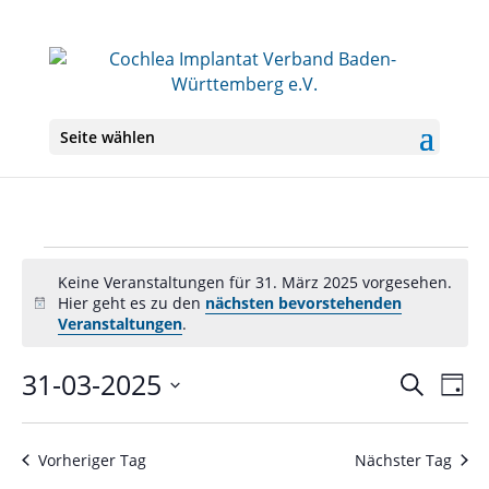
Seite wählen
Veranstaltungen
Keine Veranstaltungen für 31. März 2025 vorgesehen.
für
Hier geht es zu den
nächsten bevorstehenden
Hinweis
31.
Veranstaltungen
.
März
31-03-2025
Veranst
Ver
Suche
2025
Tag
Ans
Suche
Datum
Nav
und
wählen.
Ansichte
Vorheriger Tag
Nächster Tag