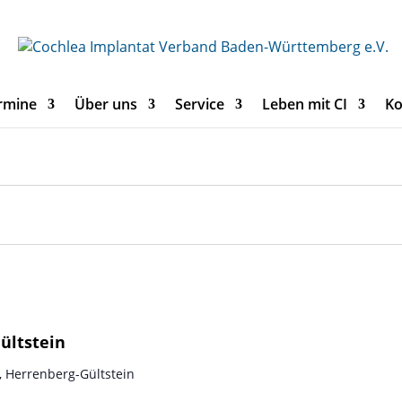
rmine
Über uns
Service
Leben mit CI
Ko
ültstein
, Herrenberg-Gültstein