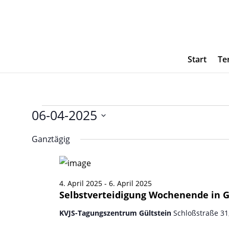
Start
Te
Veranstaltungen
06-04-2025
für
Datum
Ganztägig
wählen.
6.
April
2025
4. April 2025
-
6. April 2025
Selbstverteidigung Wochenende in G
KVJS-Tagungszentrum Gültstein
Schloßstraße 31