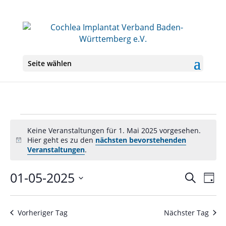
Seite wählen
Veranstaltungen
Keine Veranstaltungen für 1. Mai 2025 vorgesehen.
für
Hier geht es zu den
nächsten bevorstehenden
Hinweis
1.
Veranstaltungen
.
Mai
01-05-2025
Veranst
Ver
Suche
2025
Tag
Ans
Suche
Datum
Nav
und
wählen.
Ansichte
Vorheriger Tag
Nächster Tag