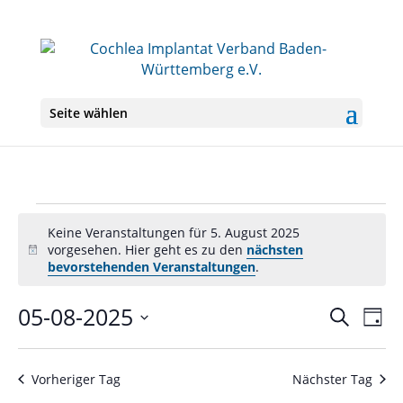
Seite wählen
Veranstaltungen
Keine Veranstaltungen für 5. August 2025
für
vorgesehen. Hier geht es zu den
nächsten
Hinweis
5.
bevorstehenden Veranstaltungen
.
August
05-08-2025
Veranst
Ver
Suche
2025
Tag
Ans
Suche
Datum
Nav
und
wählen.
Ansichte
Vorheriger Tag
Nächster Tag