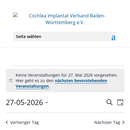
Seite wählen
Veranstaltungen
Keine Veranstaltungen für 27. Mai 2026 vorgesehen.
für
Hier geht es zu den
nächsten bevorstehenden
Hinweis
27.
Veranstaltungen
.
Mai
27-05-2026
Veranst
Ver
Suche
2026
Tag
Ans
Suche
Datum
Nav
und
wählen.
Ansichte
Vorheriger Tag
Nächster Tag