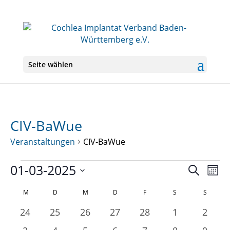
Seite wählen
CIV-BaWue
Veranstaltungen
CIV-BaWue
Veranstaltungen
01-03-2025
Veranst
Ver
Suche
Mona
Ans
Suche
Datum
Nav
Kalender
und
M
MONTAG
D
DIENSTAG
M
MITTWOCH
D
DONNERSTAG
F
FREITAG
S
SAMSTAG
S
SONNT
wählen.
von
Ansichte
0
0
0
0
0
0
0
24
25
26
27
28
1
2
Veranstaltungen
Navigati
Veranstaltungen
Veranstaltungen
Veranstaltungen
Veranstaltungen
Veranstaltungen
Veranstaltun
Veran