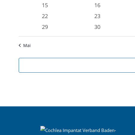
Veranstaltungen
Veranstaltunge
0
0
15
16
Veranstaltungen
Veranstaltunge
0
0
22
23
Veranstaltungen
Veranstaltunge
0
0
29
30
Veranstaltungen
Veranstaltunge
Mai