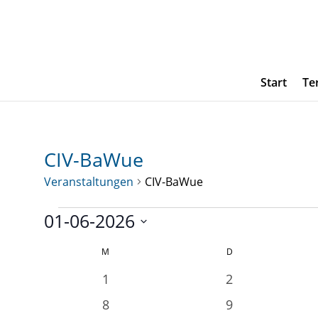
Start
Te
CIV-BaWue
Veranstaltungen
CIV-BaWue
Veranstaltungen
01-06-2026
Datum
Kalender
M
MONTAG
D
DIENSTAG
wählen.
von
0
0
1
2
Veranstaltungen
Veranstaltungen
Veranstaltunge
0
0
8
9