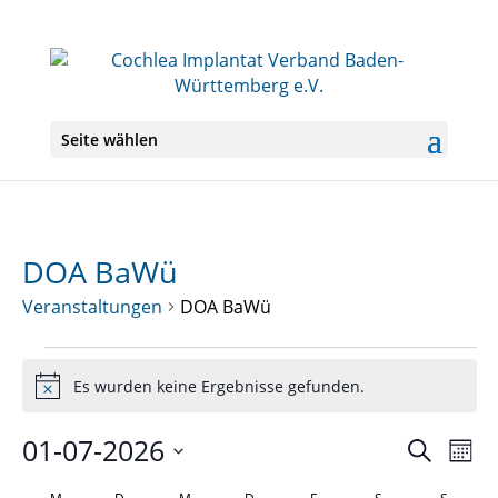
Seite wählen
DOA BaWü
Veranstaltungen
DOA BaWü
Veranstaltungen
Es wurden keine Ergebnisse gefunden.
Hinweis
01-07-2026
Veranst
Ver
Suche
Mona
Ans
Suche
Datum
Nav