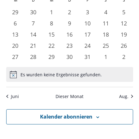
Kalender
und
M
MONTAG
D
DIENSTAG
M
MITTWOCH
D
DONNERSTAG
F
FREITAG
S
SAMSTAG
S
SONNT
wählen.
von
Ansichte
0
0
0
0
0
0
0
29
30
1
2
3
4
5
Veranstaltungen
Navigati
Veranstaltungen
Veranstaltungen
Veranstaltungen
Veranstaltungen
Veranstaltungen
Veranstaltun
Veran
0
0
0
0
0
0
0
6
7
8
9
10
11
12
Veranstaltungen
Veranstaltungen
Veranstaltungen
Veranstaltungen
Veranstaltungen
Veranstaltun
Verans
0
0
0
0
0
0
0
13
14
15
16
17
18
19
Veranstaltungen
Veranstaltungen
Veranstaltungen
Veranstaltungen
Veranstaltungen
Veranstaltun
Verans
0
0
0
0
0
0
0
20
21
22
23
24
25
26
Veranstaltungen
Veranstaltungen
Veranstaltungen
Veranstaltungen
Veranstaltungen
Veranstaltun
Verans
0
0
0
0
0
0
0
27
28
29
30
31
1
2
Veranstaltungen
Veranstaltungen
Veranstaltungen
Veranstaltungen
Veranstaltungen
Veranstaltun
Veran
Es wurden keine Ergebnisse gefunden.
Hinweis
Juni
Dieser Monat
Aug.
Kalender abonnieren