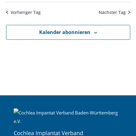
Datum
Nav
und
wählen.
Ansichte
Vorheriger Tag
Nächster Tag
Navigati
Kalender abonnieren
Cochlea Implantat Verband