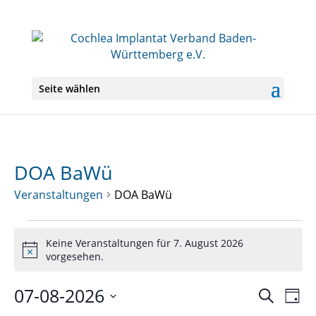
Seite wählen
DOA BaWü
Veranstaltungen
DOA BaWü
Veranstaltungen
für
Keine Veranstaltungen für 7. August 2026
Hinweis
vorgesehen.
7.
August
07-08-2026
Veranst
Ver
Suche
2026
Tag
Ans
Suche