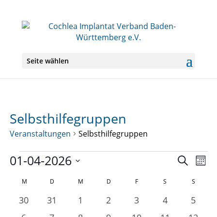
Seite wählen
Selbsthilfegruppen
Veranstaltungen
Selbsthilfegruppen
Veranstaltungen
01-04-2026
Veranst
Ver
Suche
Mona
Ans
Suche
Datum
Nav
Kalender
und
M
MONTAG
D
DIENSTAG
M
MITTWOCH
D
DONNERSTAG
F
FREITAG
S
SAMSTAG
S
SONNT
wählen.
von
Ansichte
0
0
0
0
0
0
0
30
31
1
2
3
4
5
Veranstaltungen
Navigati
Veranstaltungen
Veranstaltungen
Veranstaltungen
Veranstaltungen
Veranstaltungen
Veranstaltun
Veran