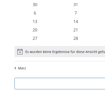
von
0
0
30
31
Veranstaltungen
Veranstaltungen
Veranstaltunge
0
0
6
7
Veranstaltungen
Veranstaltunge
0
0
13
14
Veranstaltungen
Veranstaltunge
0
0
20
21
Veranstaltungen
Veranstaltunge
0
0
27
28
Veranstaltungen
Veranstaltunge
Es wurden keine Ergebnisse für diese Ansicht gef
Hinweis
März