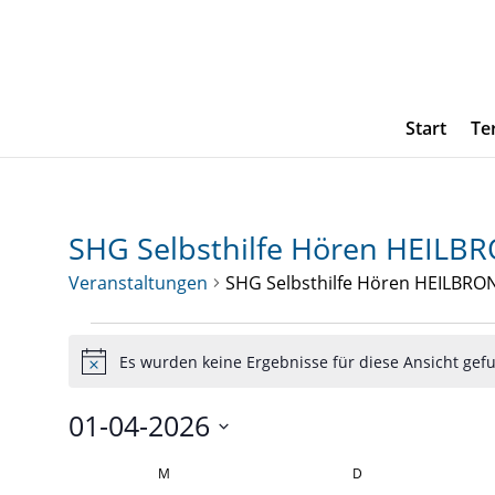
Start
Te
SHG Selbsthilfe Hören HEILB
Veranstaltungen
SHG Selbsthilfe Hören HEILBRO
Veranstaltungen
Es wurden keine Ergebnisse für diese Ansicht gef
Hinweis
01-04-2026
Datum
Kalender
M
MONTAG
D
DIENSTAG
wählen.