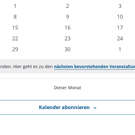
0
0
0
1
2
3
n
Veranstaltungen
Veranstaltungen
Verans
0
0
0
8
9
10
n
Veranstaltungen
Veranstaltungen
Verans
0
0
0
15
16
17
n
Veranstaltungen
Veranstaltungen
Verans
0
0
0
22
23
24
n
Veranstaltungen
Veranstaltungen
Verans
0
0
0
29
30
1
n
Veranstaltungen
Veranstaltungen
Verans
unden. Hier geht es zu den
nächsten bevorstehenden Veranstaltu
Dieser Monat
Kalender abonnieren