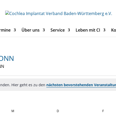
rmine
Über uns
Service
Leben mit CI
Ko
RONN
NN
unden. Hier geht es zu den
nächsten bevorstehenden Veranstaltu
M
MITTWOCH
D
DONNERSTAG
F
FREITA