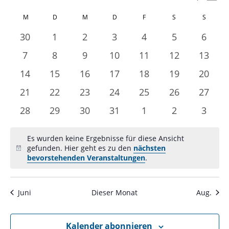
Mona
Ans
Suche
Datum
Nav
Kalender
und
M
MONTAG
D
DIENSTAG
M
MITTWOCH
D
DONNERSTAG
F
FREITAG
S
SAMSTAG
S
SONNT
wählen.
von
Ansichte
0
0
0
0
0
0
0
30
1
2
3
4
5
6
Veranstaltungen
Navigati
Veranstaltungen
Veranstaltungen
Veranstaltungen
Veranstaltungen
Veranstaltungen
Veranstaltun
Veran
0
0
0
0
0
0
0
7
8
9
10
11
12
13
Veranstaltungen
Veranstaltungen
Veranstaltungen
Veranstaltungen
Veranstaltungen
Veranstaltun
Verans
0
0
0
0
0
0
0
14
15
16
17
18
19
20
Veranstaltungen
Veranstaltungen
Veranstaltungen
Veranstaltungen
Veranstaltungen
Veranstaltun
Verans
0
0
0
0
0
0
0
21
22
23
24
25
26
27
Veranstaltungen
Veranstaltungen
Veranstaltungen
Veranstaltungen
Veranstaltungen
Veranstaltun
Verans
0
0
0
0
0
0
0
28
29
30
31
1
2
3
Veranstaltungen
Veranstaltungen
Veranstaltungen
Veranstaltungen
Veranstaltungen
Veranstaltun
Veran
Es wurden keine Ergebnisse für diese Ansicht
gefunden. Hier geht es zu den
nächsten
Hinweis
bevorstehenden Veranstaltungen
.
Juni
Dieser Monat
Aug.
Kalender abonnieren