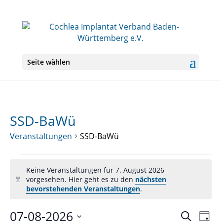
Seite wählen
SSD-BaWü
Veranstaltungen
SSD-BaWü
Veranstaltungen
für
Keine Veranstaltungen für 7. August 2026
vorgesehen. Hier geht es zu den
nächsten
7.
Hinweis
bevorstehenden Veranstaltungen
.
August
2026
07-08-2026
Veranst
Ver
Suche