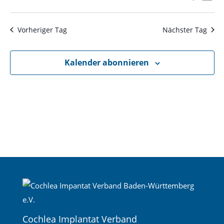
Tag
Ans
Suche
Datum
Nav
und
wählen.
Ansichte
Vorheriger Tag
Nächster Tag
Navigati
Kalender abonnieren
Cochlea Implantat Verband