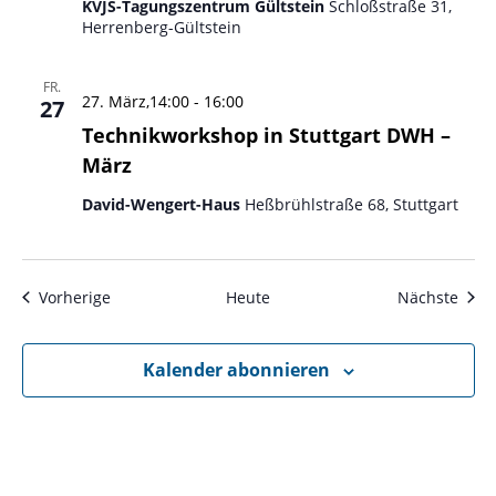
KVJS-Tagungszentrum Gültstein
Schloßstraße 31,
Herrenberg-Gültstein
FR.
27. März,14:00
-
16:00
27
Technikworkshop in Stuttgart DWH –
März
David-Wengert-Haus
Heßbrühlstraße 68, Stuttgart
Veranstaltungen
Vera
Vorherige
Heute
Nächste
Kalender abonnieren