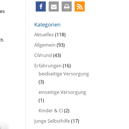
n
des
Kategorien
Aktuelles
(118)
ch
Allgemein
(93)
CIVrund
(43)
Erfahrungen
(16)
beidseitige Versorgung
(3)
einseitige Versorgung
(1)
Kinder & CI
(2)
Junge Selbsthilfe
(17)
t