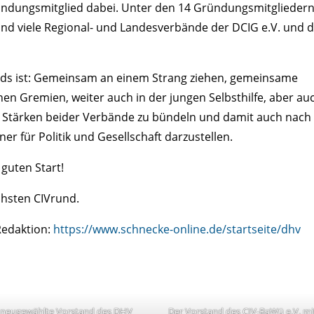
ründungsmitglied dabei. Unter den 14 Gründungsmitglieder
 und viele Regional- und Landesverbände der DCIG e.V. und 
ds ist: Gemeinsam an einem Strang ziehen, gemeinsame
chen Gremien, weiter auch in der jungen Selbsthilfe, aber au
und Stärken beider Verbände zu bündeln und damit auch nach
 für Politik und Gesellschaft darzustellen.
guten Start!
chsten CIVrund.
Redaktion:
https://www.schnecke-online.de/startseite/dhv
 neugewählte Vorstand des DHV
Der Vorstand des CIV-BaWü e.V. mi