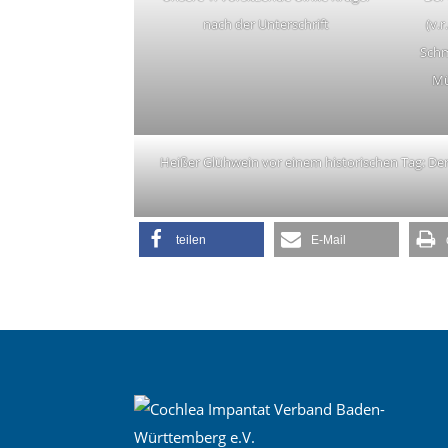
nach der Unterschrift
(v.r
Schm
Mü
Heißer Glühwein vor einem historischen Tag: Der
teilen
E-Mail