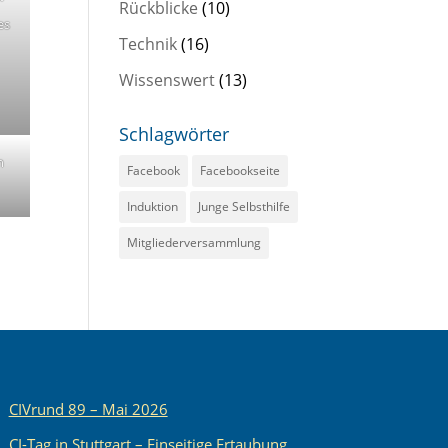
Rückblicke
(10)
es
Technik
(16)
Wissenswert
(13)
Schlagwörter
n
Facebook
Facebookseite
Induktion
Junge Selbsthilfe
Mitgliederversammlung
CIVrund 89 – Mai 2026
CI-Tag in Stuttgart – Einseitige Ertaubung