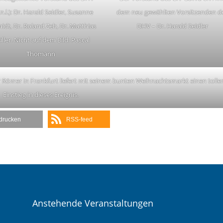
.n.l.): Dr. Harald Seidler, Susanne
dem neu gewählten Vorsitzenden d
idt, Dr. Roland Zeh, Dr. Matthias
DHV – Dr. Harald Seidler
ller. Nicht auf dem Bild: Pascal
Thomann
 Römer in Frankfurt liefert mit seinem bunten Weihnachtsmarkt einen tolle
Einstieg in dieses Ereignis.
drucken
RSS-feed
Anstehende Veranstaltungen