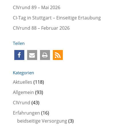
l
CIVrund 89 – Mai 2026
a
s
CI-Tag in Stuttgart – Einseitige Ertaubung
s
CIVrund 88 – Februar 2026
e
d
Teilen
i
e
s
e
Kategorien
s
Aktuelles
(118)
F
Allgemein
(93)
e
CIVrund
(43)
l
d
Erfahrungen
(16)
l
beidseitige Versorgung
(3)