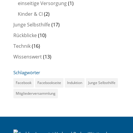
e
einseitige Versorgung
(1)
e
Kinder & CI
(2)
r
Junge Selbsthilfe
(17)
.
Rückblicke
(10)
Technik
(16)
Wissenswert
(13)
Schlagwörter
Facebook
Facebookseite
Induktion
Junge Selbsthilfe
Mitgliederversammlung