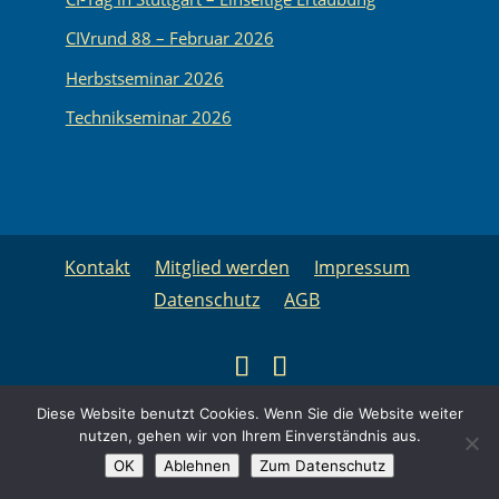
CIVrund 88 – Februar 2026
Herbstseminar 2026
Technikseminar 2026
Kontakt
Mitglied werden
Impressum
Datenschutz
AGB
Copyright © 2025 Cochlea Implantat Verband
Diese Website benutzt Cookies. Wenn Sie die Website weiter
Baden-Württemberg e.V. | Realisiert von
nutzen, gehen wir von Ihrem Einverständnis aus.
OK
Ablehnen
Zum Datenschutz
Internetagentur Keck, Renningen