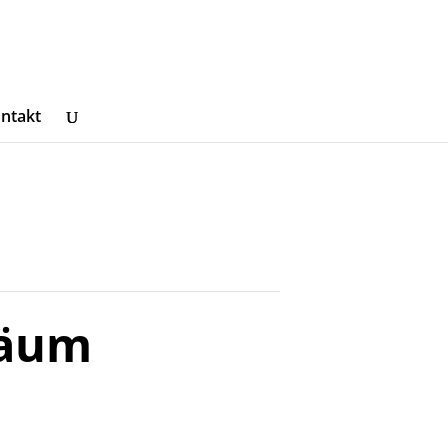
ntakt
läum