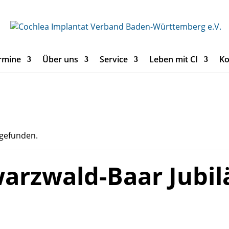
rmine
Über uns
Service
Leben mit CI
Ko
tgefunden.
warzwald-Baar Jubi