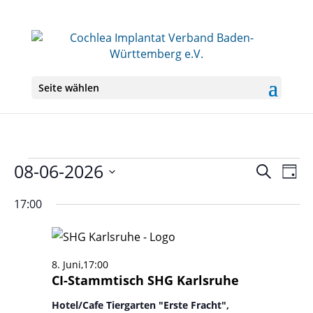
Seite wählen
Veranstaltungen
08-06-2026
Veranst
Ver
Suche
Tag
Ans
Suche
für
Datum
Nav
und
17:00
8.
wählen.
Ansichte
Juni
Navigati
2026
8. Juni,17:00
CI-Stammtisch SHG Karlsruhe
Hotel/Cafe Tiergarten "Erste Fracht",