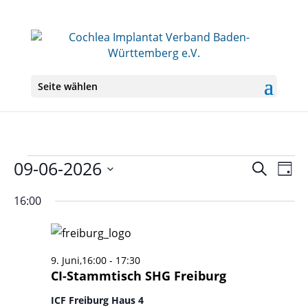
Seite wählen
Veranstaltungen
09-06-2026
Veranst
Ver
Suche
Tag
Ans
Suche
für
Datum
Nav
und
16:00
9.
wählen.
Ansichte
Juni
Navigati
2026
9. Juni,16:00
-
17:30
CI-Stammtisch SHG Freiburg
ICF Freiburg Haus 4