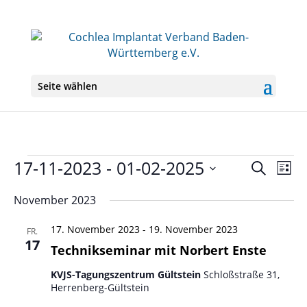
Seite wählen
Veranstaltungen
17-11-2023
 - 
01-02-2025
Veranst
Ver
Suche
Liste
Ans
Suche
Datum
Nav
und
November 2023
wählen.
Ansichte
17. November 2023
-
19. November 2023
Navigati
FR.
17
Technikseminar mit Norbert Enste
KVJS-Tagungszentrum Gültstein
Schloßstraße 31,
Herrenberg-Gültstein