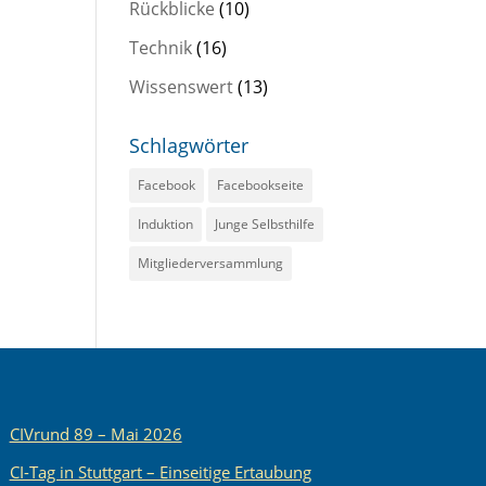
Rückblicke
(10)
Technik
(16)
Wissenswert
(13)
Schlagwörter
Facebook
Facebookseite
Induktion
Junge Selbsthilfe
Mitgliederversammlung
CIVrund 89 – Mai 2026
CI-Tag in Stuttgart – Einseitige Ertaubung