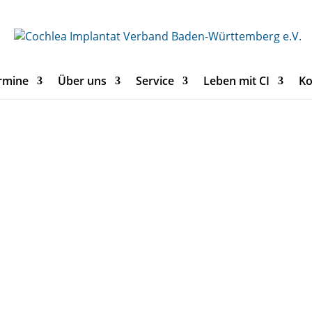
rmine
Über uns
Service
Leben mit CI
Ko