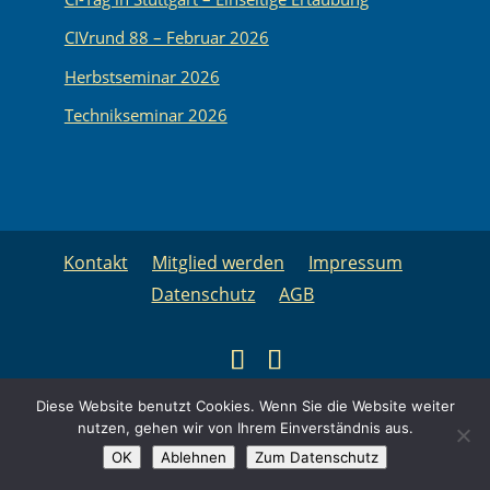
CIVrund 88 – Februar 2026
Herbstseminar 2026
Technikseminar 2026
Kontakt
Mitglied werden
Impressum
Datenschutz
AGB
Copyright © 2025 Cochlea Implantat Verband
Diese Website benutzt Cookies. Wenn Sie die Website weiter
Baden-Württemberg e.V. | Realisiert von
nutzen, gehen wir von Ihrem Einverständnis aus.
OK
Ablehnen
Zum Datenschutz
Internetagentur Keck, Renningen