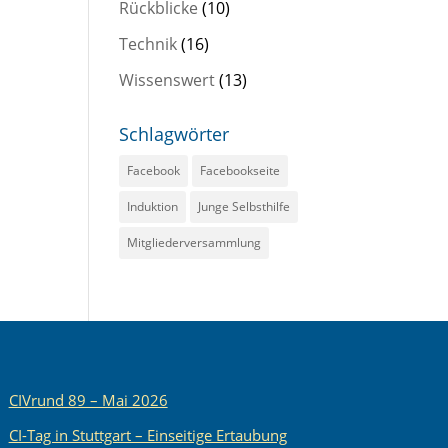
Rückblicke
(10)
Technik
(16)
Wissenswert
(13)
Schlagwörter
Facebook
Facebookseite
Induktion
Junge Selbsthilfe
Mitgliederversammlung
CIVrund 89 – Mai 2026
CI-Tag in Stuttgart – Einseitige Ertaubung