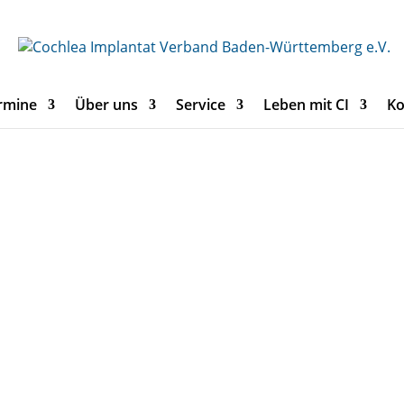
rmine
Über uns
Service
Leben mit CI
Ko