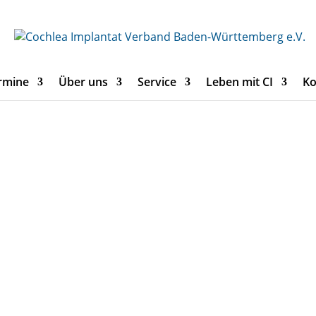
rmine
Über uns
Service
Leben mit CI
Ko