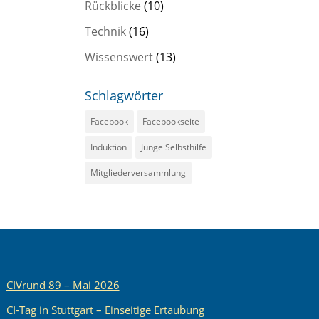
Rückblicke
(10)
Technik
(16)
Wissenswert
(13)
Schlagwörter
Facebook
Facebookseite
Induktion
Junge Selbsthilfe
Mitgliederversammlung
CIVrund 89 – Mai 2026
CI-Tag in Stuttgart – Einseitige Ertaubung